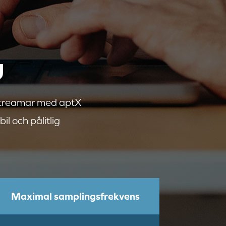
g
 streamar med aptX
il och pålitlig
Maximal samplingsfrekvens