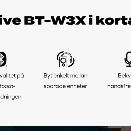
ive BT-W3X i kort
valitet på
Byt enkelt mellan
Bek
tooth
-
sparade enheter
handsfr
ndningen