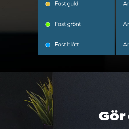
Fast guld
An
Fast grönt
An
Fast blått
An
Gör 