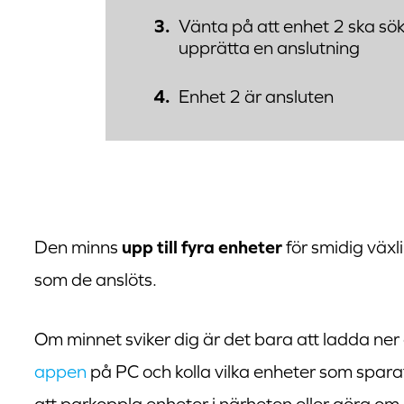
Vänta på att enhet 2 ska sök
upprätta en anslutning
Enhet 2 är ansluten
Den minns
upp till fyra enheter
för smidig väx
som de anslöts.
Om minnet sviker dig är det bara att ladda ner 
appen
på PC och kolla vilka enheter som spara
att parkoppla enheter i närheten eller göra om