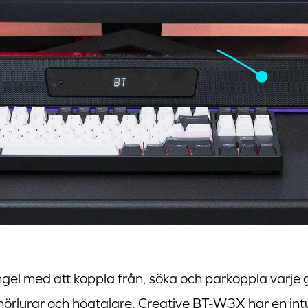
ångel med att koppla från, söka och parkoppla varje
hörlurar och högtalare. Creative BT-W3X har en intu