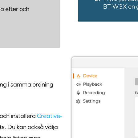
BT-W3X en 
a efter och
ling i samma ordning
och installera
Creative-
ts. Du kan också välja
 hela listan med