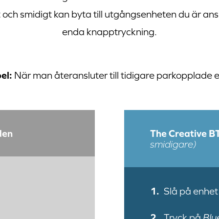
 och smidigt kan byta till utgångsenheten du är ans
enda knapptryckning.
el:
När man återansluter till tidigare parkopplade 
den
The Creative 
smidigare)
Slå på enhet
Tryck på
Blu