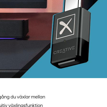
 gång du växlar mellan
itiv växlingsfunktion