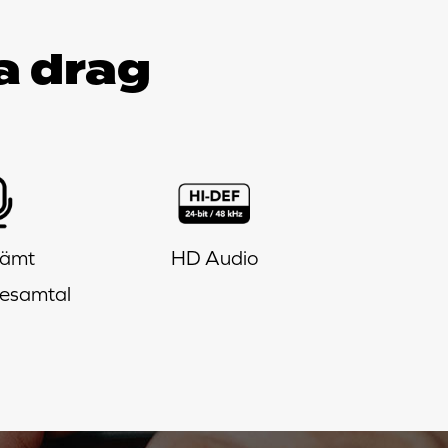
a drag
vämt
HD Audio
eesamtal