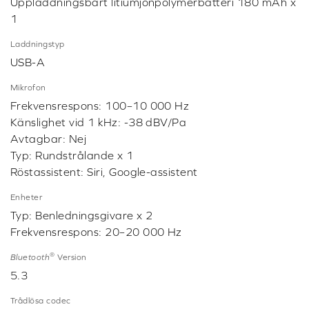
Uppladdningsbart litiumjonpolymerbatteri 180 mAh x
1
Laddningstyp
USB-A
Mikrofon
Frekvensrespons: 100–10 000 Hz
Känslighet vid 1 kHz: -38 dBV/Pa
Avtagbar: Nej
Typ: Rundstrålande x 1
Röstassistent: Siri, Google-assistent
Enheter
Typ: Benledningsgivare x 2
Frekvensrespons: 20–20 000 Hz
®
Bluetooth
Version
5.3
Trådlösa codec