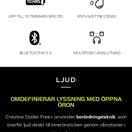
UPP TILL 10 TIMMARS SPELTID
IPX5-SVETTSKYDDAD
BLUETOOTH
® 5.3
MULTIPOINT-ANSLUTNING
LJUD
OMDEFINIERAR LYSSNING MED ÖPPNA
ÖRON
Creative Outlier Free+
använder
benledningsteknik
, som
överför ljud direkt till innerörats ben genom vibrationer i