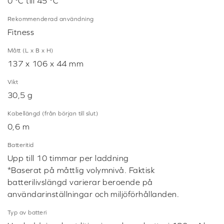
0 °C till 45 °C
Rekommenderad användning
Fitness
Mått (L x B x H)
137 x 106 x 44 mm
Vikt
30,5 g
Kabellängd (från början till slut)
0,6 m
Batteritid
Upp till 10 timmar per laddning
*Baserat på måttlig volymnivå. Faktisk
batterilivslängd varierar beroende på
användarinställningar och miljöförhållanden.
Typ av batteri