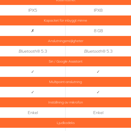
IPX5
IPX8
Kapacitet för inbyggt minne
✗
8 GB
Anslutningsmöjligheter
Bluetooth
® 5.3
Bluetooth
® 5.3
Siri / Google Assistant
✓
✓
Multipoint-anslutning
✓
✓
Inställning av mikrofon
Enkel
Enkel
Ljudkodeks