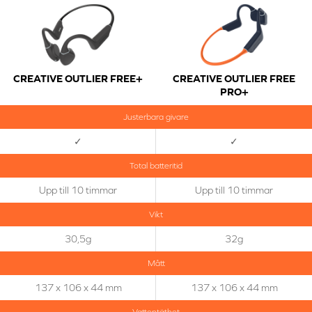
CREATIVE OUTLIER FREE+
CREATIVE OUTLIER FREE
PRO+
Justerbara givare
✓
✓
Total batteritid
Upp till 10 timmar
Upp till 10 timmar
Vikt
30,5g
32g
Mått
137 x 106 x 44 mm
137 x 106 x 44 mm
Vattentäthet