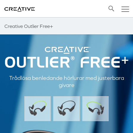
Twitter
Back to Top
Creative Outlier Free+
Trådlösa benledande hörlurar med justerbara
givare