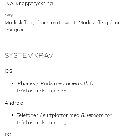
Typ: Knapptryckning
Färg
Mörk skiffergrå och matt svart, Mörk skiffergrå och
limegrön
SYSTEMKRAV
iOS
iPhones / iPads med
Bluetooth
för
trådlös ljudströmning
Android
Telefoner / surfplattor med
Bluetooth
för
trådlös ljudströmning
PC