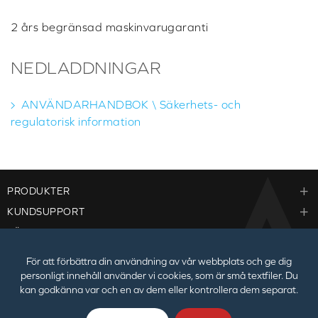
2 års begränsad maskinvarugaranti
NEDLADDNINGAR
ANVÄNDARHANDBOK \ Säkerhets- och
regulatorisk information
PRODUKTER
KUNDSUPPORT
FÖRETAG
För att förbättra din användning av vår webbplats och ge dig
personligt innehåll använder vi cookies, som är små textfiler. Du
kan godkänna var och en av dem eller kontrollera dem separat.