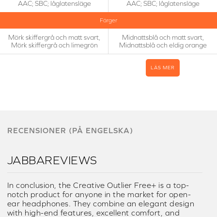
AAC; SBC; låglatensläge
AAC; SBC; låglatensläge
Färger
Mörk skiffergrå och matt svart,
Midnattsblå och matt svart,
Mörk skiffergrå och limegrön
Midnattsblå och eldig orange
LÄS MER
RECENSIONER (PÅ ENGELSKA)
JABBAREVIEWS
In conclusion, the Creative Outlier Free+ is a top-
notch product for anyone in the market for open-
ear headphones. They combine an elegant design
with high-end features, excellent comfort, and