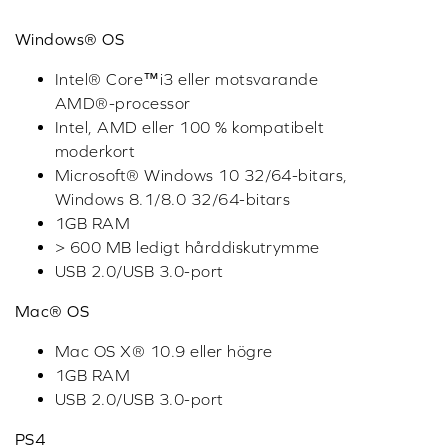
~0.0002%
ASIO
Playback & Recording
ADC
Dynamiskt omfång: 114 dB (A-viktad), THD + N:
0.0006%
Strömförsörjning
USB 2.0 / 3.0, USB-bussdriven
Rekommenderad användning
Spel
SYSTEMKRAV
Windows® OS