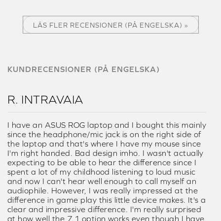
Vortez Premium Award
Läs hela recensionen
TECH RADAR
We noticed an audio boost immediately once we
fired up the G6...even aged gaming headphones will
feel like they got a newer lease on life from the G6.
We had fun with the G6 and recommend it first to
gamers looking to boost sound quality and gain a
competitive edge.
4 out of 5 stars
Läs hela recensionen
LÄS FLER RECENSIONER (PÅ ENGELSKA) »