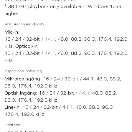
Vikt
144g
Mått
111 x 70 x 24 mm
Dynamiskt intervall (DNR)
130 dB
Ljudprocessor
SB-Axx1™
Max. Playback Quality
DSP Mode: PCM 16 / 24 / 32-bit / 44.1, 48.0, 88.2,
96.0 kHz, Direct Mode: PCM 16 / 24 / 32-bit / 44.1,
48.0, 88.2, 96.0, 176.4, 192.0, 352.8, 384.0 kHz*
DoP 24-bit / 176.4 , 352.4 kHz
* 384 kHz playback only available in Windows 10 or
higher