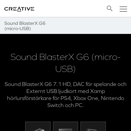
Twitter
Back to Top
Sound BlasterX G6
(micro-USB)
Sound BlasterX G6 (micro-
USB)
Sound BlasterX G6 7.1 HD, DAC för spelande och
Externt USB ljudkort med Xamp
hörlursförstärkare för PS4, Xbox One, Nintendo
Switch och PC.