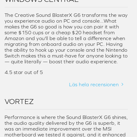
Audiofil Specifikationer
Sound BlasterX G6 fungerar som en 32-bit 384
kHz DAC med en väldigt hög dynamisk räckvidd
av 130 dB.
RECENSIONER (PÅ ENGELSKA)
WINDOWS CENTRAL
The Creative Sound BlasterX G6 transforms the way
you experience audio on PC and console...What