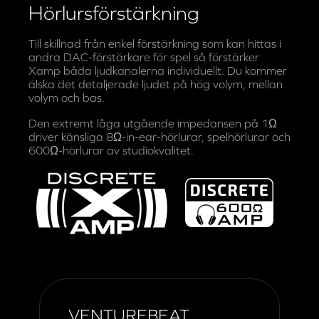
Xamp Diskret
Hörlursförstärkning
Till skillnad från enkel förstärkning som kan hittas i