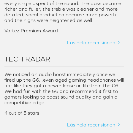
makes the G6 so good is how you can pair it with
some $150 cups or a cheap $20 headset from
Amazon and you'll be able to tell a difference when
migrating from onboard audio on your PC. Having
the ability to hook up your console and the Nintendo
Switch makes this a must-have for anyone looking to
— quite literally — boost their audio experience.
4.5 star out of 5
Läs hela recensionen
VORTEZ
Performance is where the Sound BlasterX G6 shines,
the audio quality delivered by the G6 is superb, it
was an immediate improvement over the MSI
motherboard we tested it against, and it enhanced
every single aspect of the sound. The bass became
richer and fuller, the treble was cleaner and more
detailed, vocal production became more powerful,
and the highs were heightened as well.