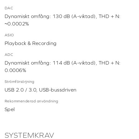
Line Out/mini TOSLINK Out Combo Jack, 1 x 3,5 mm
hörlurskontakt, 1 x 3,5 mm Mikrofonutgångskontakt, 1
x micro USB port for PC/Mac
Hörlursförstärkare
Utgångsimpedans: 1Ω, Stöd för hörlursimpedans: 16
– 600Ω
Maximal kanaluteffekt
Stereo
Operativsystem som stöds
Windows® 8, Windows® 8.1, Windows® 10, Mac OS
®
X v10.8 och högre, Windows
11
Medföljande tillbehör
microUSB-kabel, Mini TOSLINK-kabel
DAC
Dynamiskt omfång: 130 dB (A-viktad), THD + N: