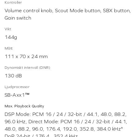
LÄS FLER RECENSIONER (PÅ ENGELSKA) »
EN NÄRMARE TITT PÅ DIN PRODUKT
SPECIFIKATIONER
GameVoice Mix
PS4 (*Requires optical connection)
Kontroller
Volume control knob, Scout Mode button, SBX button,
Gain switch