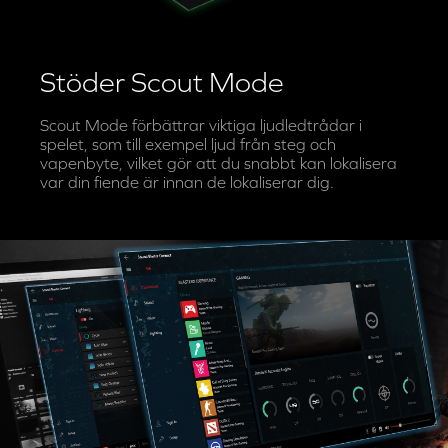
surroundljud reproducerar Sound BlasterX G6
dina motståndares steg, skott och andra
ljudledtrådar med riktig precision.