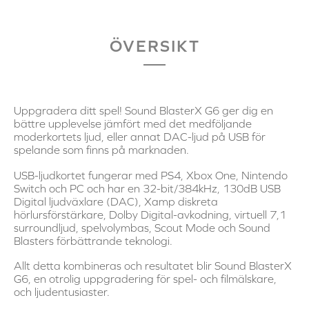
ÖVERSIKT
Uppgradera ditt spel! Sound BlasterX G6 ger dig en
bättre upplevelse jämfört med det medföljande
moderkortets ljud, eller annat DAC-ljud på USB för
spelande som finns på marknaden.
USB-ljudkortet fungerar med PS4, Xbox One, Nintendo
Switch och PC och har en 32-bit/384kHz, 130dB USB
Digital ljudväxlare (DAC), Xamp diskreta
hörlursförstärkare, Dolby Digital-avkodning, virtuell 7,1
surroundljud, spelvolymbas, Scout Mode och Sound
Blasters förbättrande teknologi.
Allt detta kombineras och resultatet blir Sound BlasterX
G6, en otrolig uppgradering för spel- och filmälskare,
och ljudentusiaster.