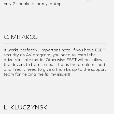
KUNDRECENSIONER (PÅ ENGELSKA)
R. INTRAVAIA
I have an ASUS ROG laptop and I bought this mainly
since the headphone/mic jack is on the right side of
the laptop and that's where I have my mouse since
I'm right handed. Bad design imho. I wasn't actually
expecting to be able to hear the difference since I
spent a lot of my childhood listening to loud music
and now I can't hear well enough to call myself an
audiophile. However, I was really impressed at the
difference in game play this little device makes. It's a
clear and impressive difference. I'm really surprised
at how well the 7.1 option works even though I have
only 2 speakers for my laptop.