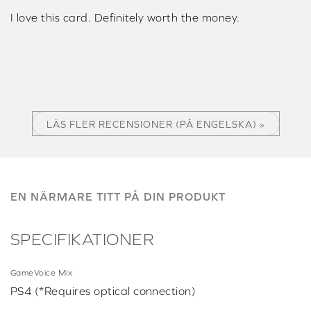
C. MITAKOS
It works perfectly...Important note, if you have ESET
security as AV program, you need to install the
drivers in safe mode. Otherwise ESET will not allow
the drivers to be installed. That is the problem I had
and I really need to give a thumbs up to the support
team for helping me fix my issue!!!
L. KLUCZYNSKI
I love this card. Definitely worth the money.