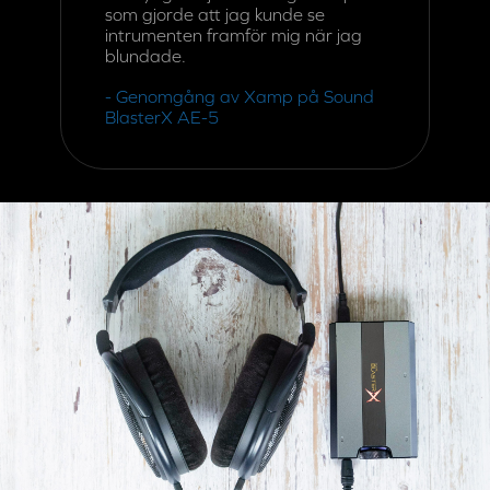
dynamiskt ljud, dina filmer kommer
vara mer som i en biosalong och
din musik kommer ha mer utmärkt
energi än om du inte har
förstärkningen.
- Genomgång av Xamp på Sound
BlasterX AE-5
UNLOCKED
Xamp hörlursförstärkare är
jättebra och producerar varmare
och fylligare ljud med egenskaper
som gjorde att jag kunde se
intrumenten framför mig när jag
blundade.