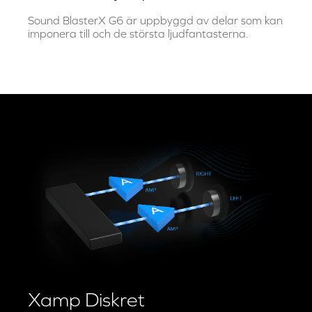
LJUDKVALITET
Utmärkt Ljudprestanda
Sound BlasterX G6 är uppbyggd av delar som kan
imponera till och de största ljudfantasterna.