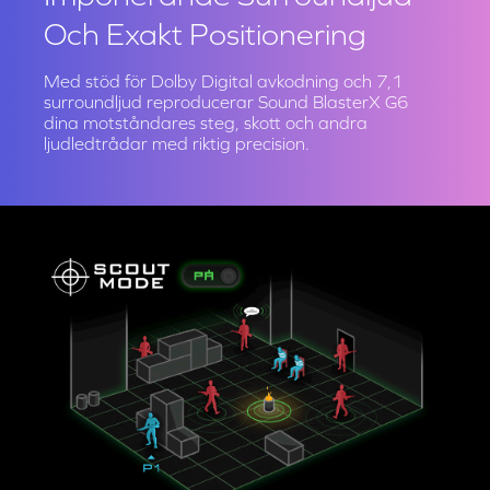
Imponerande Surroundljud
Och Exakt Positionering
Med stöd för Dolby Digital avkodning och 7,1