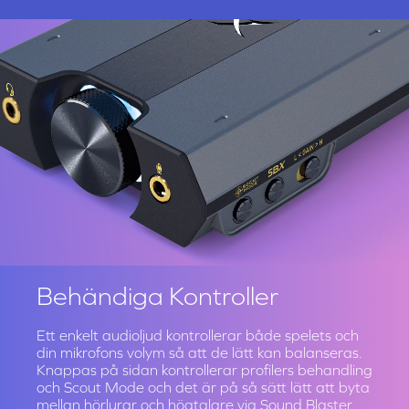
Sound Blaster Command-
programvara
Få tillgång till hela sviten av Sound Blaster
industriledande teknik för ljudbehandling, inklusive
7.1 surround för otrolig fördjupning, Crystallizer
som hjälper till att förbättra det dynamiska
omfånget av ljud, eller bas som ger större slag i
den låga skalan.
Alla förbättringar är helt anpassningsbara från
programvarusviten Sound Blaster Command för
PC.