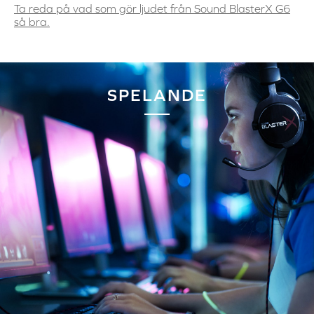
Ta reda på vad som gör ljudet från Sound BlasterX G6
så bra.
SPELANDE