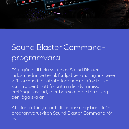
Stöder Scout Mode
Scout Mode förbättrar viktiga ljudledtrådar i
spelet, som till exempel ljud från steg och
vapenbyte, vilket gör att du snabbt kan lokalisera
var din fiende är innan de lokaliserar dig.