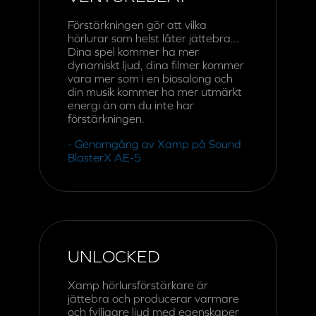
andra DAC-förstärkare för spel så förstärker
Xamp båda ljudkanalerna individuellt. Du kommer
älska det detaljerade ljudet på hög volym, mellan
volym och bas.
Den extremt låga utgående impedansen på 1Ω
driver känsliga 8Ω-in-ear-hörlurar, spelhörlurar och
600Ω-hörlurar av studiokvalitet.
VENTUREBEAT
Förstärkningen gör att vilka
hörlurar som helst låter jättebra...
Dina spel kommer ha mer