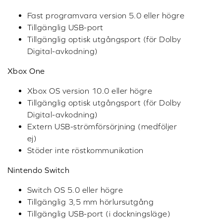
Intel® Core™i3 eller motsvarande
AMD®-processor
Intel, AMD eller 100 % kompatibelt
moderkort
Microsoft® Windows 10 32/64-bitars,
Windows 8.1/8.0 32/64-bitars
1GB RAM
> 600 MB ledigt hårddiskutrymme
USB 2.0/USB 3.0-port
Mac® OS
Mac OS X® 10.9 eller högre
1GB RAM
USB 2.0/USB 3.0-port
PS4
Fast programvara version 5.0 eller högre
Tillgänglig USB-port