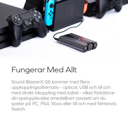
Fungerar Med Allt
Sound BlasterX G6 kommer med flera
uppkopplingsalternativ - optical, USB och till och
med direkt inkoppling med kabel - vilket förbättrar
din spelupplevelse omedelbart oavsett om du
spelar på PC, PS4, Xbox eller till och med Nintendo
Switch.